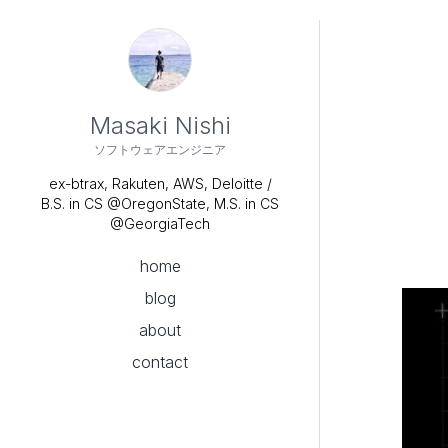
Masaki Nishi
ソフトウェアエンジニア
ex-btrax, Rakuten, AWS, Deloitte /
B.S. in CS @OregonState, M.S. in CS
@GeorgiaTech
home
blog
about
contact