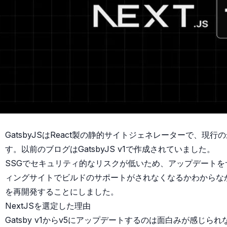
GatsbyJSはReact製の静的サイトジェネレーターで、現
す。以前のブログはGatsbyJS v1で作成されていました。
SSGでセキュリティ的なリスクが低いため、アップデート
ィングサイトでビルドのサポートがされなくなるかわからなかった
を再開発することにしました。
NextJSを選定した理由
Gatsby v1からv5にアップデートするのは面白みが感じ